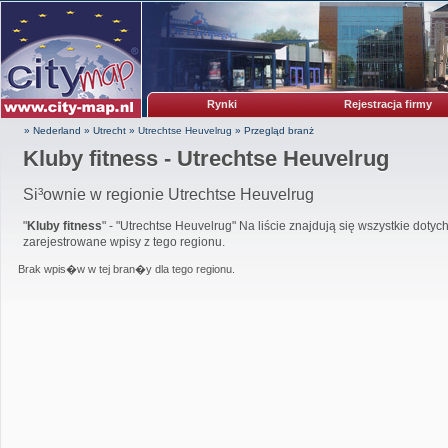
Rynki
Rejestracja firmy
» Nederland
»
Utrecht
»
Utrechtse Heuvelrug
»
Przegląd branż
Kluby fitness - Utrechtse Heuvelrug
Si³ownie w regionie Utrechtse Heuvelrug
"
Kluby fitness
" - "Utrechtse Heuvelrug" Na liście znajdują się wszystkie dotyc
zarejestrowane wpisy z tego regionu.
Brak wpis�w w tej bran�y dla tego regionu.