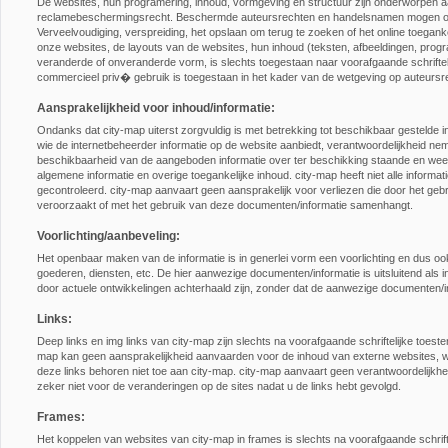
De websites, hun programering, inhoud, vormgeving en structuur zijn onderworpen 
reclamebeschermingsrecht. Beschermde auteursrechten en handelsnamen mogen ond
Verveelvoudiging, verspreiding, het opslaan om terug te zoeken of het online toega
onze websites, de layouts van de websites, hun inhoud (teksten, afbeeldingen, program
veranderde of onveranderde vorm, is slechts toegestaan naar voorafgaande schriftel
commercieel priv� gebruik is toegestaan in het kader van de wetgeving op auteursr
Aansprakelijkheid voor inhoud/informatie:
Ondanks dat city-map uiterst zorgvuldig is met betrekking tot beschikbaar gestelde
wie de internetbeheerder informatie op de website aanbiedt, verantwoordelijkheid neme
beschikbaarheid van de aangeboden informatie over ter beschikking staande en weerg
algemene informatie en overige toegankelijke inhoud. city-map heeft niet alle infor
gecontroleerd. city-map aanvaart geen aansprakelijk voor verliezen die door het ge
veroorzaakt of met het gebruik van deze documenten/informatie samenhangt.
Voorlichting/aanbeveling:
Het openbaar maken van de informatie is in generlei vorm een voorlichting en dus o
goederen, diensten, etc. De hier aanwezige documenten/informatie is uitsluitend als
door actuele ontwikkelingen achterhaald zijn, zonder dat de aanwezige documenten/in
Links:
Deep links en img links van city-map zijn slechts na voorafgaande schriftelijke toe
map kan geen aansprakelijkheid aanvaarden voor de inhoud van externe websites, wa
deze links behoren niet toe aan city-map. city-map aanvaart geen verantwoordelijkhei
zeker niet voor de veranderingen op de sites nadat u de links hebt gevolgd.
Frames:
Het koppelen van websites van city-map in frames is slechts na voorafgaande schri