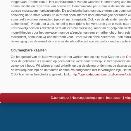
toegestaan. Rechtskeuze: Het exploitatierecht van de websites is onderhavig aan het
communicatie en registratie van adressen: Communicatie per e-mail is de laatste jare
gunstig massacommunicatiemiddel. De technische kant van deze vorm van communica
aanwezig dat e-mails verstuurd over het open internet door onbevoegde personen wo
soms zelfs worden veranderd (gebrek aan integriteit). Ook kan de afzender worden 
authenticiteit). Houdt u er a.u.b. rekening mee tijdens het versturen van e-mails naa
vertrouwelijkheid en zekerheid biedt als een briefwisseling, maar meer gelijkenis ve
mogelijkheden voor het vervalsen van de afzender van een e-mailbericht of het regi
mailbericht, behouden wij ons het recht voor - voor uw en onze zekerheid - een extr
bevestiging van de e-mail alvorens wij de inhoud/registratie als verbindend acceptere
Opvraagbare kaarten
Op het gebied van de kaartweergave is het werken met de city-map Kaarten van
Op
door de gebruiker is city-map op geen enkele wijze aansprakelijk, in het bijzonder m
getoonde inhoud. Wij wijzen er nadrukkelijk op dat de plattegronden met de daarop g
de werkelijkheid zijn en dat fouten of onnauwkeurigheden niet te vermijden zijn. Het 
ODbl licentie ter beschikking gesteld. Link:
http://opendatacommons.org/licenses/odbl
Datenschutz
|
Nutzungsbedingungen
|
Impressum
|
All