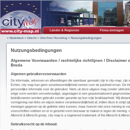
Länder & Regionen
Firma eintragen
» Nederland
»
Utrecht
»
Utrechtse Heuvelrug
»
Nutzungsbedingungen
Nutzungsbedingungen
Algemene Voorwaarden / rechtelijke richtlijnen / Disclaimer
Breda
Algemen gebruikersvoorwaarden
De informatie, adressen en afbeeldingen die openbaar gemaakt zijn in city-map, zijn 
Echter, city-map kan geen verantwoordelijkheid nemen voor de juistheid ervan. De info
persoonlijke informatie voor de gebruiker. Niets uit deze uitgave mag zonder uitdrukke
enige vorm worden verveelvoudigd, opgeslagen in een geautomatiseerd gegevensb
bedrijfsnamen worden gebruikt zonder garantie op hun vrije bruikbaarheid. Wij dista
vormgeving van links en wijzen iedere verantwoordelijkheid af, indien deze in strijd zij
meningen gegeven op de gelinkte sites kunnen, maar hoeven niet onze mening te verw
voorschriften voldoen en er in generlei vorm bezwaar te maken is tegen de mening.
Albrecht & Albrecht groep. city-map is a registered trademark of the Albrecht & Albre
Gebruiksrecht op de inhoud: